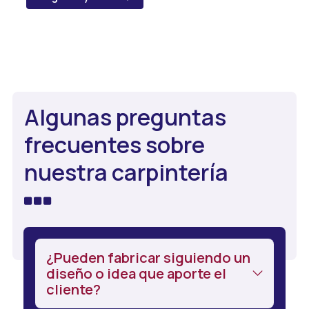
pero si nos necesita en otro lugar, también nos
desplazamos
a otros puntos de Galicia
en el
caso de que la instalación lo requiera. ¡
Llámenos
y
llegaremos allí donde nos necesite!
Algunas preguntas
frecuentes sobre
nuestra carpintería
¿Pueden fabricar siguiendo un
diseño o idea que aporte el
cliente?