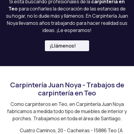
Si está buscando profesionales de la
carpintería en
Teo
para confiarles la decoración de las estancias de
su hogar, no lo dude más y llámenos. En Carpintería Juan
Noya llevamos años trabajando para hacer realidad sus
ideas. ¡Le esperamos!
¡Llámenos!
Carpintería Juan Noya - Trabajos de
carpintería en Teo
Como carpinteros en Teo, en Carpintería Juan Noya
fabricamos a medida todo tipo de muebles de interior y
porches. Trabajamos en toda el área de Santiago.
Cuatro Caminos, 20 - Cacheiras - 15886 Teo (A